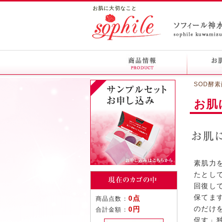
お肌に大切なこと
SOD酵
お肌
素肌力
たとし
回復し
保てま
0点
商品点数：
のだけ
0円
合計金額：
促す」