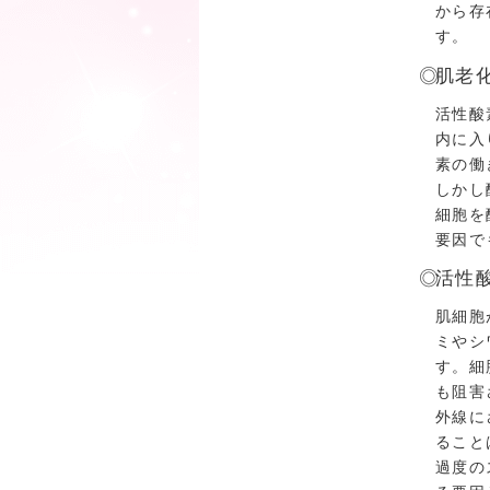
から存
す。
肌老
活性酸
内に入
素の働
しかし
細胞を
要因で
活性
肌細胞
ミやシ
す。細
も阻害
外線に
ること
過度の