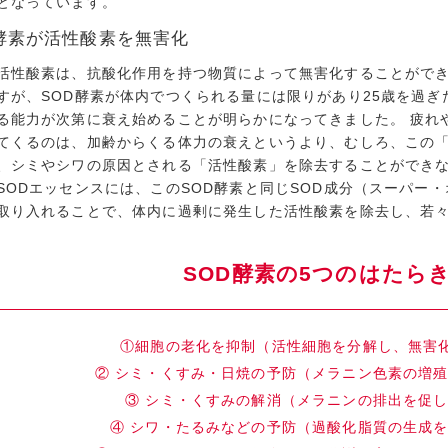
となっています。
D酵素が活性酸素を無害化
活性酸素は、抗酸化作用を持つ物質によって無害化することができ
すが、SOD酵素が体内でつくられる量には限りがあり25歳を過ぎ
る能力が次第に衰え始めることが明らかになってきました。 疲れ
てくるのは、加齢からくる体力の衰えというより、むしろ、この「
、シミやシワの原因とされる「活性酸素」を除去することができ
SODエッセンスには、このSOD酵素と同じSOD成分（スーパー
取り入れることで、体内に過剰に発生した活性酸素を除去し、若
SOD酵素の5つのはたら
①細胞の老化を抑制（活性細胞を分解し、無害
② シミ・くすみ・日焼の予防（メラニン色素の増
③ シミ・くすみの解消（メラニンの排出を促
④ シワ・たるみなどの予防（過酸化脂質の生成