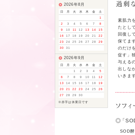
2026年8月
日
月
火
水
木
金
土
1
素肌力
2
3
4
5
6
7
8
たとし
9
10
11
12
13
14
15
回復し
16
17
18
19
20
21
22
保てま
23
24
25
26
27
28
29
のだけ
30
31
促す」
2026年9月
与える
日
月
火
水
木
金
土
出しな
1
2
3
4
5
いきま
6
7
8
9
10
11
12
13
14
15
16
17
18
19
20
21
22
23
24
25
26
27
28
29
30
※赤字は休業日です
「SO
SOD