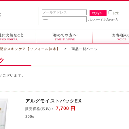
記憶
パスワードを忘れた方
素配合スキンケア【ソフィール神水】
>
商品一覧ページ
ク
がございます。
アルグモイストパックEX
7,700
円
販売価格(税込)：
200g