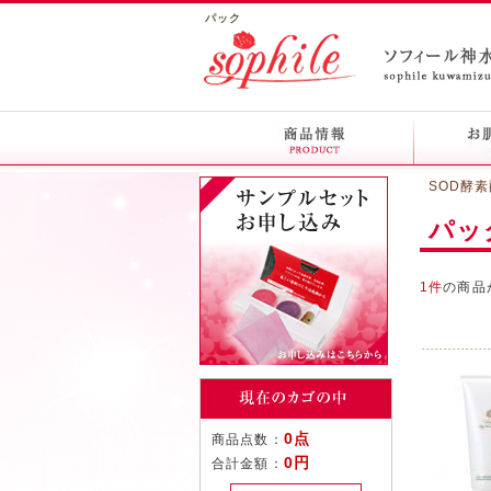
パック
SOD酵
パッ
1件
の商品
0点
商品点数：
0円
合計金額：